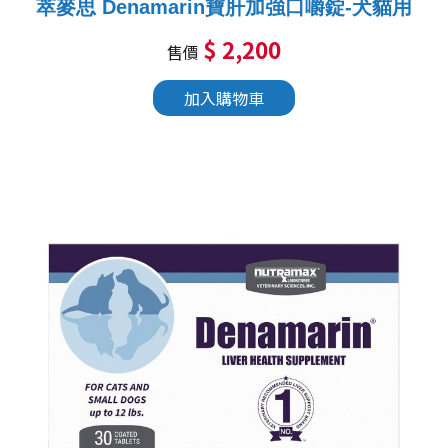
萃麥思 Denamarin寶肝加強口嚼錠-犬貓用
$ 2,200
售價
加入購物車