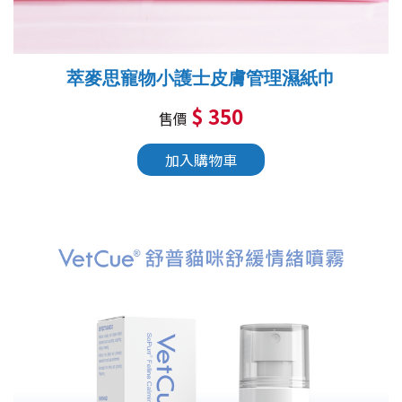
萃麥思寵物小護士皮膚管理濕紙巾
$ 350
售價
加入購物車