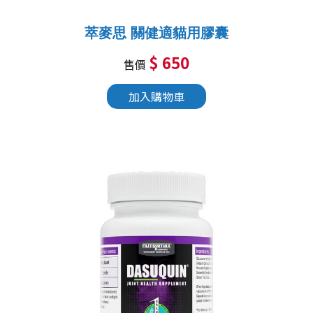
萃麥思 關健適貓用膠囊
$ 650
售價
加入購物車