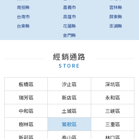
南投縣
嘉義市
雲林縣
台南市
高雄市
屏東縣
台東縣
花蓮縣
澎湖縣
金門縣
經銷通路
STORE
板橋區
汐止區
深坑區
瑞芳區
新店區
永和區
中和區
土城區
三峽區
樹林區
鶯歌區
三重區
新莊區
泰山區
林口區